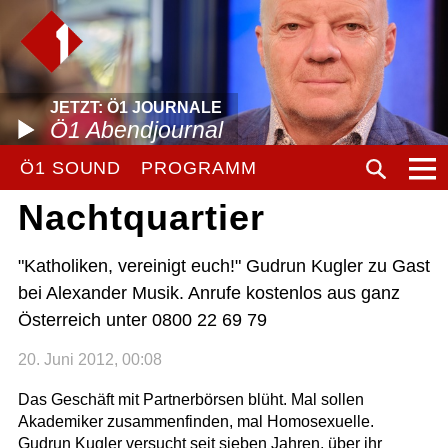
JETZT: Ö1 JOURNALE
Ö1 Abendjournal
Ö1 SOUND
PROGRAMM
Nachtquartier
"Katholiken, vereinigt euch!" Gudrun Kugler zu Gast
bei Alexander Musik. Anrufe kostenlos aus ganz
Österreich unter 0800 22 69 79
20. Juni 2012, 00:08
Das Geschäft mit Partnerbörsen blüht. Mal sollen
Akademiker zusammenfinden, mal Homosexuelle.
Gudrun Kugler versucht seit sieben Jahren, über ihr