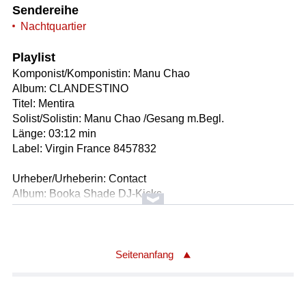
Sendereihe
Nachtquartier
Playlist
Komponist/Komponistin: Manu Chao
Album: CLANDESTINO
Titel: Mentira
Solist/Solistin: Manu Chao /Gesang m.Begl.
Länge: 03:12 min
Label: Virgin France 8457832
Urheber/Urheberin: Contact
Album: Booka Shade DJ-Kicks
Titel: Brigitte Bardot
Ausführender/Ausführende: Booka Shade
Länge: 02:25 min
Label: !K7
Seitenanfang
Album: Cosmogramma
Titel: Zodiac Shit