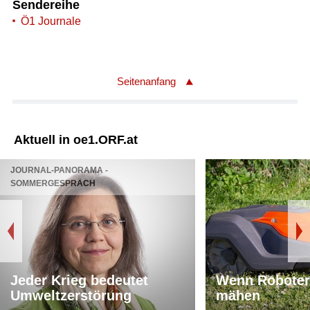
Sendereihe
Ö1 Journale
Seitenanfang
Aktuell in oe1.ORF.at
JOURNAL-PANORAMA -
SOMMERGESPRÄCH
Jeder Krieg bedeutet
Wenn Roboter
Umweltzerstörung
mähen