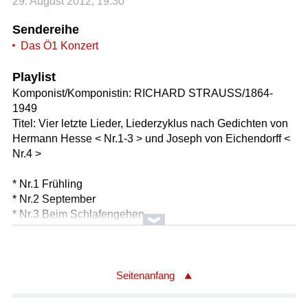
29. August 2012, 19:30
Sendereihe
Das Ö1 Konzert
Playlist
Komponist/Komponistin: RICHARD STRAUSS/1864-
1949
Titel: Vier letzte Lieder, Liederzyklus nach Gedichten von
Hermann Hesse < Nr.1-3 > und Joseph von Eichendorff <
Nr.4 >
* Nr.1 Frühling
* Nr.2 September
* Nr.3 Beim Schlafengehen
* Nr.4 Im Abendrot
Solist/Solistin: Anja Harteros/Sopran
Orchester: Köngliches Concertgebouw Orchester
Amsterdam
Seitenanfang
Leitung: Bernard Haitink
Länge: 21:56 min