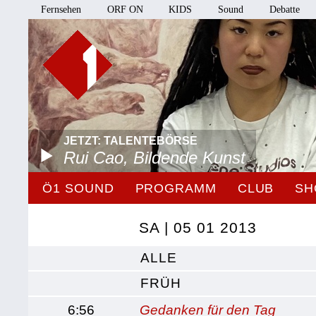
Fernsehen
ORF ON
KIDS
Sound
Debatte
JETZT: TALENTEBÖRSE
Rui Cao, Bildende Kunst
Ö1 SOUND
PROGRAMM
CLUB
SH
SA | 05 01 2013
ALLE
FRÜH
6:56
Gedanken für den Tag