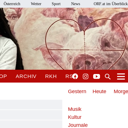
Österreich
Wetter
Sport
News
ORF.at im Überblick
OP
ARCHIV
RKH
RSO
Gestern
Heute
Morg
Musik
Kultur
Journale