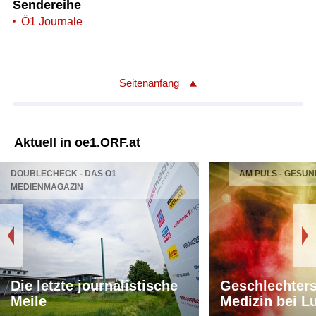
Sendereihe
Ö1 Journale
Seitenanfang
Aktuell in oe1.ORF.at
DOUBLECHECK - DAS Ö1
AM PULS - GESUN
MEDIENMAGAZIN
Die letzte journalistische
Geschlechters
Meile
Medizin bei L