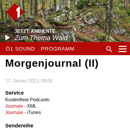
JETZT: AMBIENTE
Zum Thema Wald
Ö1 SOUND
PROGRAMM
Morgenjournal (II)
17. Jänner 2013, 08:00
Service
Kostenfreie Podcasts:
Journale
- XML
Journale
- iTunes
Sendereihe