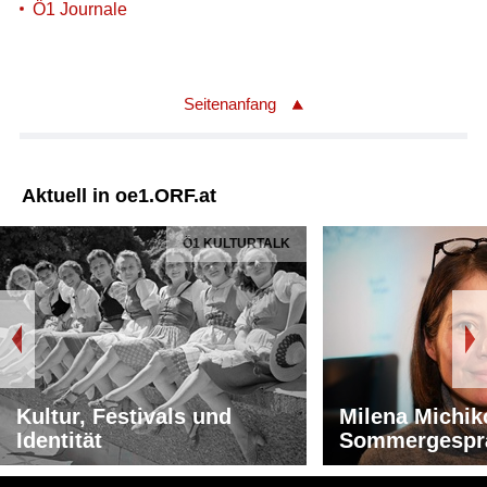
Ö1 Journale
Seitenanfang
Aktuell in oe1.ORF.at
Ö1 KULTURTALK
Kultur, Festivals und
Milena Michik
Identität
Sommergespr