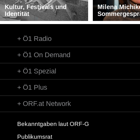
Kultur, Festivals und
Milena Michik
Identität
Sommergespr
Ö1 Radio
Ö1 On Demand
Ö1 Spezial
Ö1 Plus
ORF.at Network
Bekanntgaben laut ORF-G
Publikumsrat