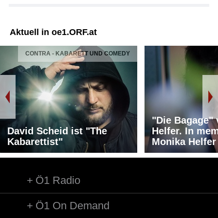
Aktuell in oe1.ORF.at
CONTRA - KABARETT UND COMEDY
"Die Bagage"
David Scheid ist "The
Helfer. In me
Kabarettist"
Monika Helfer
Ö1 Radio
Ö1 On Demand