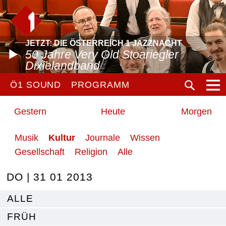
JETZT: DIE ÖSTERREICH 1 JAZZNACHT
50 Jahre Very Old Stoariegler
Dixielandband
Ö1 SOUND
PROGRAMM
Gestern
Heute
Morgen
Musik
Kultur
Journale
Wissen
Gesellschaft
Religion
Alle
DO | 31 01 2013
ALLE
FRÜH