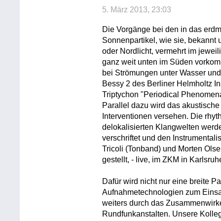
5. März 2013, 23:03
Die Vorgänge bei den in das erd
Sonnenpartikel, wie sie, bekannt
oder Nordlicht, vermehrt im jewe
ganz weit unten im Süden vorkomme
bei Strömungen unter Wasser und
Bessy 2 des Berliner Helmholtz Ins
Triptychon "Periodical Phenomen
Parallel dazu wird das akustisch
Interventionen versehen. Die rhy
delokalisierten Klangwelten werde
verschriftet und den Instrumentali
Tricoli (Tonband) und Morten Olse
gestellt, - live, im ZKM in Karlsruh
Dafür wird nicht nur eine breite P
Aufnahmetechnologien zum Einsat
weiters durch das Zusammenwirken 
Rundfunkanstalten. Unsere Koll