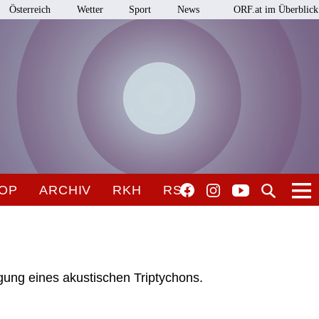
Österreich
Wetter
Sport
News
ORF.at im Überblick
OP
ARCHIV
RKH
RSO
ung eines akustischen Triptychons.