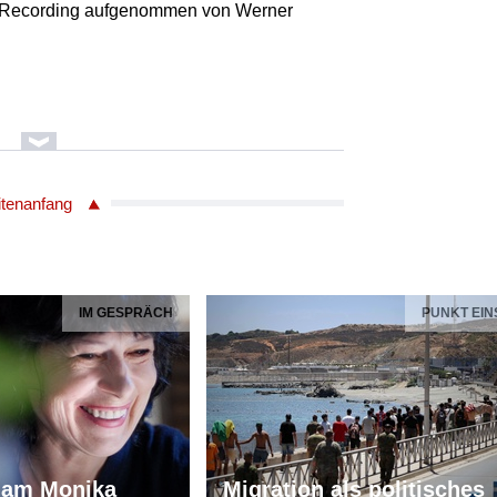
d Recording aufgenommen von Werner
ding aufgenommen von Werner Dafeldecker
itenanfang
al Phenomena
d Recording aufgenommen von Werner
IM GESPRÄCH
PUNKT EIN
ding aufgenommen von Werner Dafeldecker
al Phenomena
d Recording aufgenommen von Werner
iam Monika
Migration als politisches