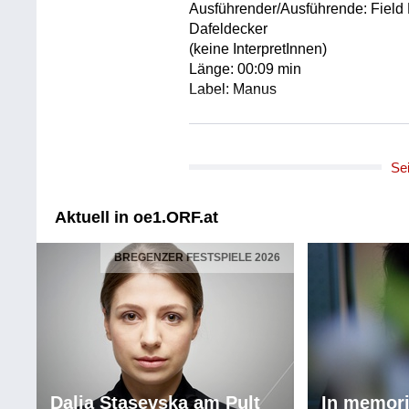
Ausführender/Ausführende: Fiel
Dafeldecker
(keine InterpretInnen)
Länge: 00:09 min
Label: Manus
Urheber/Urheberin: Field Recor
(keine KomponistInnen)
Se
Titel: Hörbeispiel 2 zu Periodic
Ausführender/Ausführende: Fiel
Dafeldecker
Aktuell in oe1.ORF.at
(keine InterpretInnen)
Länge: 00:09 min
BREGENZER FESTSPIELE 2026
Label: Manus
Urheber/Urheberin: Field Recor
(keine KomponistInnen)
Titel: Hörbeispiel 3 zu Periodic
Ausführender/Ausführende: Fiel
Dafeldecker
Dalia Stasevska am Pult
In memor