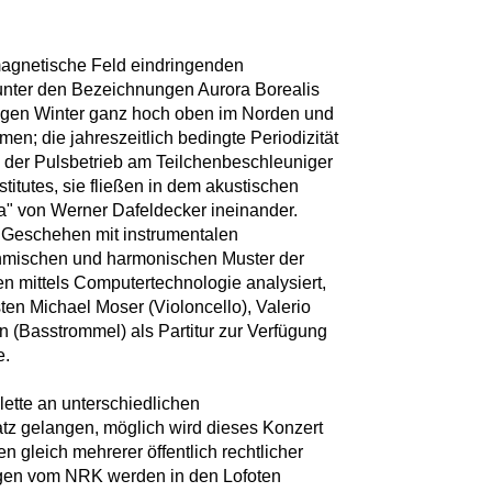
magnetische Feld eindringenden
 unter den Bezeichnungen Aurora Borealis
iligen Winter ganz hoch oben im Norden und
n; die jahreszeitlich bedingte Periodizität
 der Pulsbetrieb am Teilchenbeschleuniger
titutes, sie fließen in dem akustischen
a" von Werner Dafeldecker ineinander.
e Geschehen mit instrumentalen
thmischen und harmonischen Muster der
n mittels Computertechnologie analysiert,
sten Michael Moser (Violoncello), Valerio
n (Basstrommel) als Partitur zur Verfügung
e.
alette an unterschiedlichen
z gelangen, möglich wird dieses Konzert
gleich mehrerer öffentlich rechtlicher
egen vom NRK werden in den Lofoten