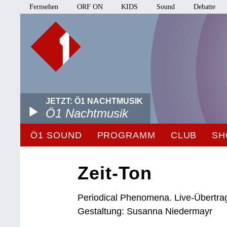
Fernsehen
ORF ON
KIDS
Sound
Debatte
JETZT: Ö1 NACHTMUSIK
Ö1 Nachtmusik
Ö1 SOUND
PROGRAMM
CLUB
SH
Zeit-Ton
Periodical Phenomena. Live-Übertrag
Gestaltung: Susanna Niedermayr