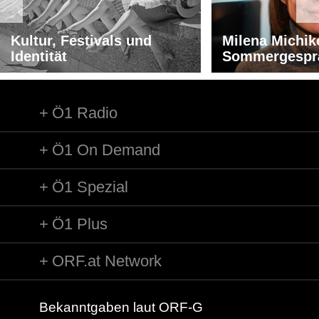
Kultur, Festivals und
Milena Michik
Identität
Sommergespr
Ö1 Radio
Ö1 On Demand
Ö1 Spezial
Ö1 Plus
ORF.at Network
Bekanntgaben laut ORF-G