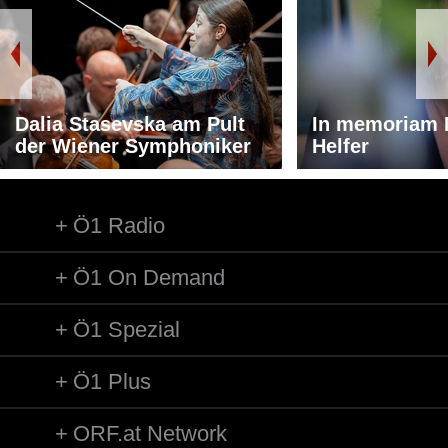
Dalia Stasevska am Pult
In memoriam 
der Wiener Symphoniker
Helfer
Ö1 Radio
Ö1 On Demand
Ö1 Spezial
Ö1 Plus
ORF.at Network