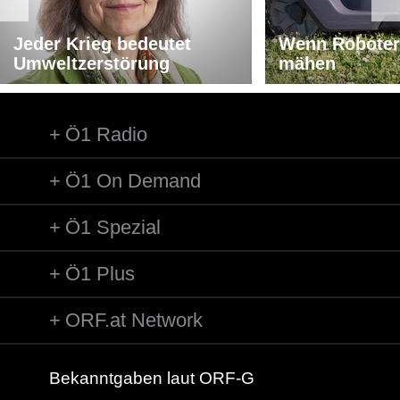
Jeder Krieg bedeutet
Wenn Roboter
Umweltzerstörung
mähen
Ö1 Radio
Ö1 On Demand
Ö1 Spezial
Ö1 Plus
ORF.at Network
Bekanntgaben laut ORF-G