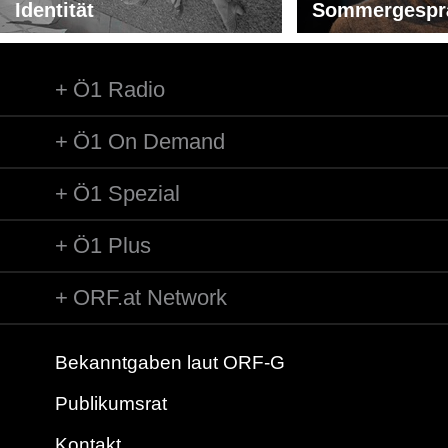
Identität
Länge: 05:06 min
Sommergespr
Komponist/Komponistin: Daniel de la Cuesta
Titel: VOCALIS
Ö1 Radio
Länge: 05:47 min
Ö1 On Demand
Komponist/Komponistin: Angelica Castello
Titel: For to the Floor
Ausführende: Angelica Castello
Ö1 Spezial
Ausführende: Okkyung Lee
Ausführende: Matija Schellander
Ö1 Plus
ORF.at Network
Bekanntgaben laut ORF-G
Publikumsrat
Kontakt