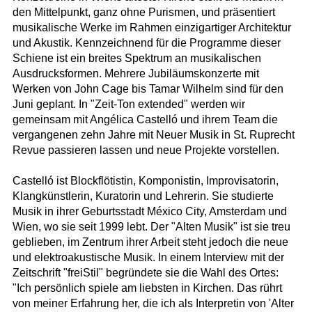
den Mittelpunkt, ganz ohne Purismen, und präsentiert
musikalische Werke im Rahmen einzigartiger Architektur
und Akustik. Kennzeichnend für die Programme dieser
Schiene ist ein breites Spektrum an musikalischen
Ausdrucksformen. Mehrere Jubiläumskonzerte mit
Werken von John Cage bis Tamar Wilhelm sind für den
Juni geplant. In "Zeit-Ton extended" werden wir
gemeinsam mit Angélica Castelló und ihrem Team die
vergangenen zehn Jahre mit Neuer Musik in St. Ruprecht
Revue passieren lassen und neue Projekte vorstellen.
Castelló ist Blockflötistin, Komponistin, Improvisatorin,
Klangkünstlerin, Kuratorin und Lehrerin. Sie studierte
Musik in ihrer Geburtsstadt México City, Amsterdam und
Wien, wo sie seit 1999 lebt. Der "Alten Musik" ist sie treu
geblieben, im Zentrum ihrer Arbeit steht jedoch die neue
und elektroakustische Musik. In einem Interview mit der
Zeitschrift "freiStil" begründete sie die Wahl des Ortes:
"Ich persönlich spiele am liebsten in Kirchen. Das rührt
von meiner Erfahrung her, die ich als Interpretin von 'Alter