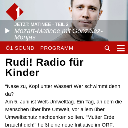
JETZT: MATINEE - TEIL 2
Mozart-Matinee mit González-
Monjas
Ö1 SOUND
PROGRAMM
Rudi! Radio für
Kinder
"Nase zu, Kopf unter Wasser! Wer schwimmt denn
da?
Am 5. Juni ist Welt-Umwelttag. Ein Tag, an dem die
Menschen über ihre Umwelt, vor allem über
Umweltschutz nachdenken sollten. "Mutter Erde
braucht dich!" heißt eine neue Initiative im ORF: