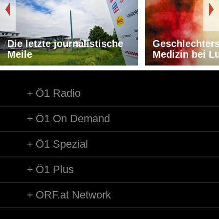
Die letzte journalistische
Geschlechters
Meile
Medizin bei L
Ö1 Radio
Ö1 On Demand
Ö1 Spezial
Ö1 Plus
ORF.at Network