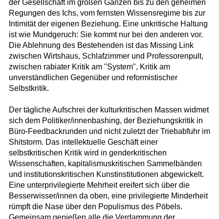
der Gesellschaft im großen Ganzen bis zu den geheimen
Regungen des Ichs, vom fernsten Wissensregime bis zur
Intimität der eigenen Beziehung. Eine unkritische Haltung
ist wie Mundgeruch: Sie kommt nur bei den anderen vor.
Die Ablehnung des Bestehenden ist das Missing Link
zwischen Wirtshaus, Schlafzimmer und Professorenpult,
zwischen rabiater Kritik am "System", Kritik am
unverständlichen Gegenüber und reformistischer
Selbstkritik.
Der tägliche Aufschrei der kulturkritischen Massen widmet
sich dem Politiker/innenbashing, der Beziehungskritik in
Büro-Feedbackrunden und nicht zuletzt der Triebabfuhr im
Shitstorm. Das intellektuelle Geschäft einer
selbstkritischen Kritik wird in genderkritischen
Wissenschaften, kapitalismuskritischen Sammelbänden
und institutionskritischen Kunstinstitutionen abgewickelt.
Eine unterprivilegierte Mehrheit ereifert sich über die
Besserwisser/innen da oben, eine privilegierte Minderheit
rümpft die Nase über den Populismus des Pöbels.
Gemeinsam genießen alle die Verdammung der