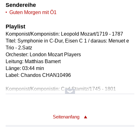
Sendereihe
Guten Morgen mit Ö1
Playlist
Komponist/Komponistin: Leopold Mozart/1719 - 1787
Titel: Symphonie in C-Dur, Eisen C 1 / daraus: Menuet e
Trio - 2.Satz
Orchester: London Mozart Players
Leitung: Matthias Bamert
Länge: 03:44 min
Label: Chandos CHAN10496
Komponist/Komponistin: Carl Stamitz/1745 - 1801
Titel: Quartett für Klarinette, Violine, Viola und Violoncello
in D-Dur op.14 Nr.3 / daraus: Rondo Allegretto - 2.Satz
Solist/Solistin: Lajos Rozmán /Klarinette
Ausführende: Authentic Quartet /Mitglieder
Seitenanfang
Ausführender/Ausführende: Zsolt Kalló /Violine
Ausführender/Ausführende: Gábor Rác /Viola
Ausführender/Ausführende: Csilla Vályi /Violoncello