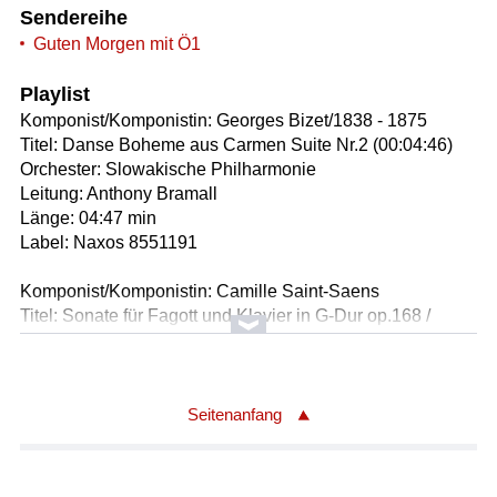
Sendereihe
Guten Morgen mit Ö1
Playlist
Komponist/Komponistin: Georges Bizet/1838 - 1875
Titel: Danse Boheme aus Carmen Suite Nr.2 (00:04:46)
Orchester: Slowakische Philharmonie
Leitung: Anthony Bramall
Länge: 04:47 min
Label: Naxos 8551191
Komponist/Komponistin: Camille Saint-Saens
Titel: Sonate für Fagott und Klavier in G-Dur op.168 /
daraus: Allegretto moderato - 1.Satz
Solist/Solistin: David Seidel /Fagott
Solist/Solistin: Herbert Rüdisser /Klavier
Länge: 02:58 min
Seitenanfang
Label: Classic Concert Records CCR620
Komponist/Komponistin: Giuseppe Sammartini