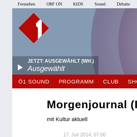
Fernsehen
ORF ON
KIDS
Sound
Debatte
JETZT: AUSGEWÄHLT (WH.)
Ausgewählt
Ö1 SOUND
PROGRAMM
CLUB
SH
Morgenjournal (I
mit Kultur aktuell
17. Juli 2014, 07:00