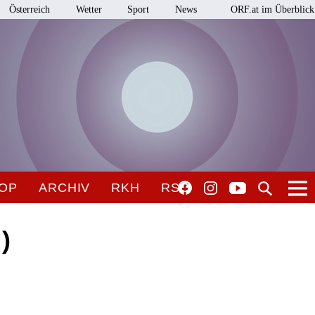
Österreich
Wetter
Sport
News
ORF.at im Überblick
OP
ARCHIV
RKH
RSO
)