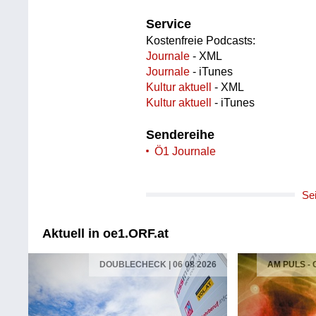
Service
Kostenfreie Podcasts:
Journale
- XML
Journale
- iTunes
Kultur aktuell
- XML
Kultur aktuell
- iTunes
Sendereihe
Ö1 Journale
Se
Aktuell in oe1.ORF.at
DOUBLECHECK | 06 08 2026
AM PULS -