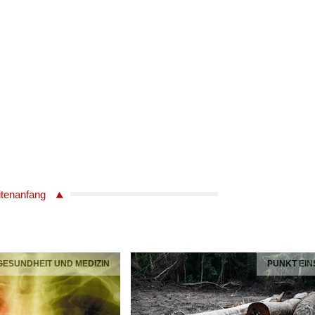
itenanfang
 GESUNDHEIT UND MEDIZIN
PUNKT EIN