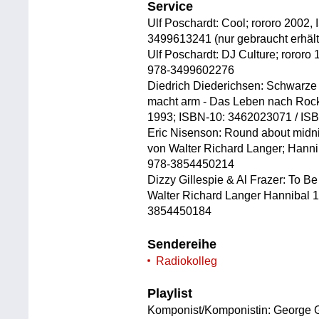
Service
Ulf Poschardt: Cool; rororo 2002
3499613241 (nur gebraucht erhält
Ulf Poschardt: DJ Culture; roror
978-3499602276
Diedrich Diederichsen: Schwarze M
macht arm - Das Leben nach Rock
1993; ISBN-10: 3462023071 / IS
Eric Nisenson: Round about midnig
von Walter Richard Langer; Hann
978-3854450214
Dizzy Gillespie & Al Frazer: To B
Walter Richard Langer Hannibal 
3854450184
Sendereihe
Radiokolleg
Playlist
Komponist/Komponistin: George 