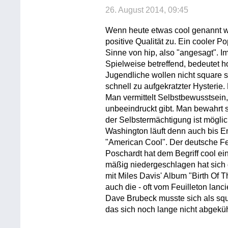
26. August 2014, 09:45
Wenn heute etwas cool genannt wi
positive Qualität zu. Ein cooler Po
Sinne von hip, also "angesagt". I
Spielweise betreffend, bedeutet h
Jugendliche wollen nicht square s
schnell zu aufgekratzter Hysterie
Man vermittelt Selbstbewusstsein
unbeeindruckt gibt. Man bewahrt 
der Selbstermächtigung ist mögli
Washington läuft denn auch bis 
"American Cool". Der deutsche Feui
Poschardt hat dem Begriff cool e
mäßig niedergeschlagen hat sich
mit Miles Davis' Album "Birth Of
auch die - oft vom Feuilleton lanci
Dave Brubeck musste sich als squ
das sich noch lange nicht abgeküh