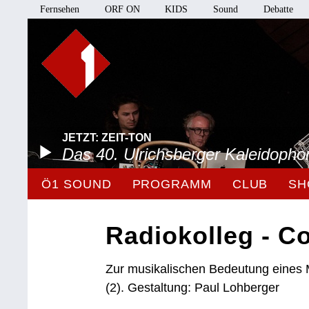
Fernsehen
ORF ON
KIDS
Sound
Debatte
JETZT: ZEIT-TON
Das 40. Ulrichsberger Kaleidopho
Ö1 SOUND
PROGRAMM
CLUB
SH
Radiokolleg - Co
Zur musikalischen Bedeutung eines
(2). Gestaltung: Paul Lohberger