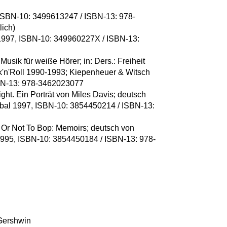
, ISBN-10: 3499613247 / ISBN-13: 978-
lich)
o 1997, ISBN-10: 349960227X / ISBN-13:
usik für weiße Hörer; in: Ders.: Freiheit
'n'Roll 1990-1993; Kiepenheuer & Witsch
BN-13: 978-3462023077
ht. Ein Porträt von Miles Davis; deutsch
ibal 1997, ISBN-10: 3854450214 / ISBN-13:
e Or Not To Bop: Memoirs; deutsch von
1995, ISBN-10: 3854450184 / ISBN-13: 978-
Gershwin