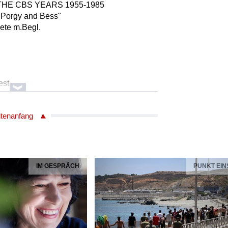
 THE CBS YEARS 1955-1985
 "Porgy and Bess"
pete m.Begl.
a
est
itenanfang
pete m.Begl.
Winding /Posaune
 Collins /Horn
Barber /Tuba
onitz /Altsaxophon
IM GESPRÄCH
PUNKT EIN
ig /Piano
 Mulligan /Baritonsaxophon
Shulman /Bass
Roach /Drums