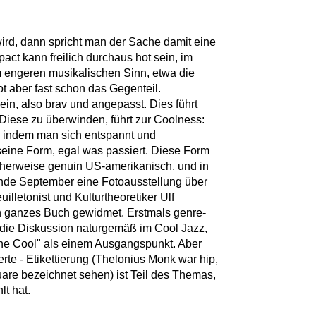
rd, dann spricht man der Sache damit eine
pact kann freilich durchaus hot sein, im
m engeren musikalischen Sinn, etwa die
ot aber fast schon das Gegenteil.
ein, also brav und angepasst. Dies führt
. Diese zu überwinden, führt zur Coolness:
, indem man sich entspannt und
seine Form, egal was passiert. Diese Form
cherweise genuin US-amerikanisch, und in
Ende September eine Fotoausstellung über
lletonist und Kulturtheoretiker Ulf
in ganzes Buch gewidmet. Erstmals genre-
 die Diskussion naturgemäß im Cool Jazz,
 The Cool" als einem Ausgangspunkt. Aber
erte - Etikettierung (Thelonius Monk war hip,
are bezeichnet sehen) ist Teil des Themas,
lt hat.