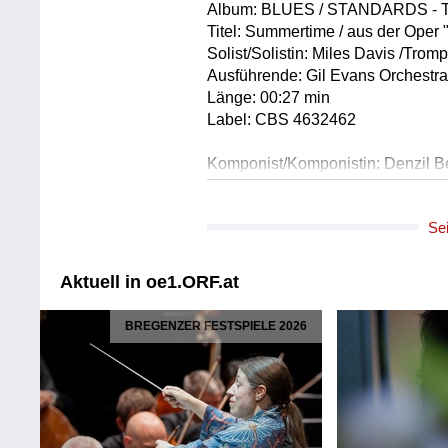
Album: BLUES / STANDARDS -
Titel: Summertime / aus der Oper
Solist/Solistin: Miles Davis /Trom
Ausführende: Gil Evans Orchestr
Länge: 00:27 min
Label: CBS 4632462
Komponist/Komponistin: Denzil B
Album: BIRTH OF THE COOL
Titel: Move/instr.
Se
Solist/Solistin: Miles Davis /Trom
Ausführender/Ausführende: Kai 
Ausführender/Ausführende: Junior
Aktuell in oe1.ORF.at
Ausführender/Ausführende: John 
Ausführender/Ausführende: Lee K
BREGENZER FESTSPIELE 2026
Ausführender/Ausführende: Al Ha
Ausführender/Ausführende: Gerry
Ausführender/Ausführende: Joe 
Ausführender/Ausführende: Max 
Länge: 01:40 min