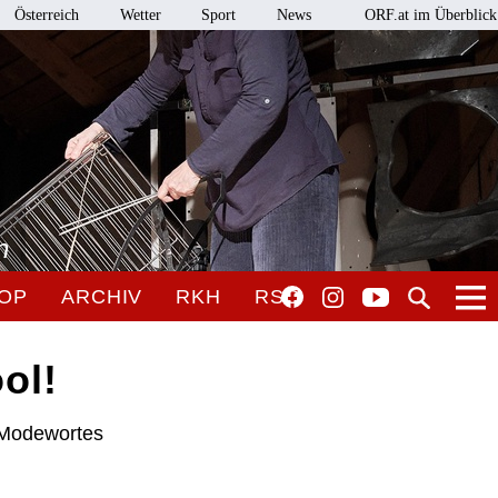
Österreich
Wetter
Sport
News
ORF.at im Überblick
n
OP
ARCHIV
RKH
RSO
ol!
 Modewortes