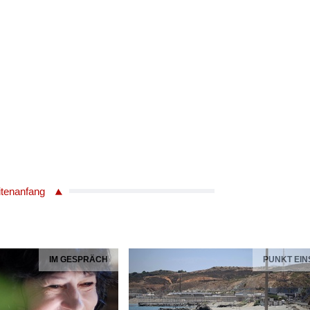
itenanfang
IM GESPRÄCH
PUNKT EIN