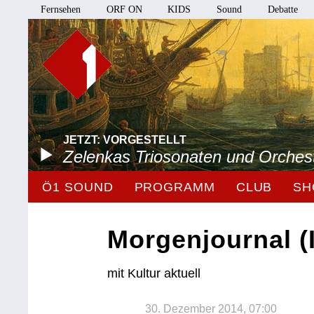
Fernsehen
ORF ON
KIDS
Sound
Debatte
JETZT: VORGESTELLT
Zelenkas Triosonaten und Orches
Ö1 SOUND
PROGRAMM
CLUB
SH
Morgenjournal (I
mit Kultur aktuell
30. Dezember 2014, 07:00