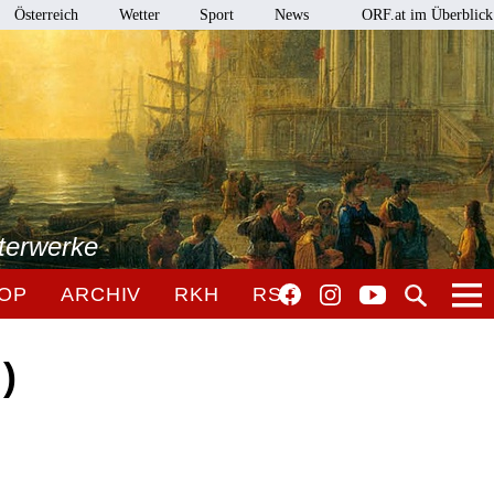
Österreich
Wetter
Sport
News
ORF.at im Überblick
terwerke
OP
ARCHIV
RKH
RSO
)