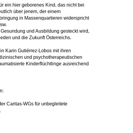
ür ein hier geborenes Kind, das nicht bei
eutlich über jenem, der einem
rbringung in Massenquartieren widerspricht
usw.
re Gesundung und Ausbildung gesteckt wird,
rieden und die Zukunft Österreichs.
.in Karin Gutiérrez-Lobos mit ihren
dizinischen und psychotherapeutischen
raumatisierte Kinderflüchtlinge ausreichend
n:
 der Caritas-WGs für unbegleitete
,