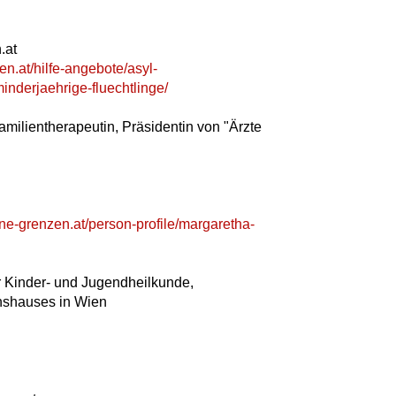
.at
en.at/hilfe-angebote/asyl-
inderjaehrige-fluechtlinge/
milientherapeutin, Präsidentin von "Ärzte
ne-grenzen.at/person-profile/margaretha-
ür Kinder- und Jugendheilkunde,
onshauses in Wien