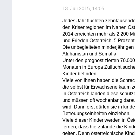
13. Juli 2015, 14:05
Jedes Jahr flüchten zehntausende
den Krisenregionen im Nahen Oste
2014 erreichten mehr als 2.200 M
und Frieden Österreich. 5 Prozent
Die unbegleiteten minderjährigen
Afghanistan und Somalia.
Unter den prognostizierten 70.00
Monaten in Europa Zuflucht suche
Kinder befinden.
Viele von ihnen haben die Schrec
die selbst für Erwachsene kaum zu
In Österreich landen diese schut
und müssen oft wochenlang darauf
wird. Dann erst dürfen sie in kin
Betreuungseinheiten einziehen.
Viele dieser Kinder werden in Öst
lernen, dass hierzulande die Kinde
gelten. Denn österreichische Kin