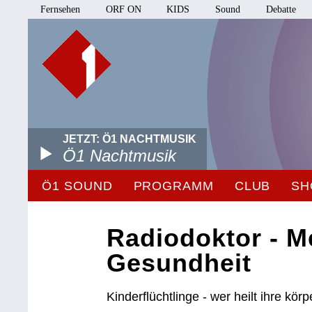
Fernsehen
ORF ON
KIDS
Sound
Debatte
JETZT: Ö1 NACHTMUSIK
Ö1 Nachtmusik
Ö1 SOUND
PROGRAMM
CLUB
SH
Radiodoktor - M
Gesundheit
Kinderflüchtlinge - wer heilt ihre k