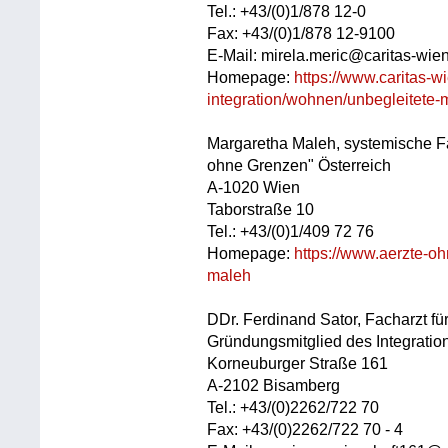
Tel.: +43/(0)1/878 12-0
Fax: +43/(0)1/878 12-9100
E-Mail: mirela.meric@caritas-wien
Homepage:
https://www.caritas-wi
integration/wohnen/unbegleitete-m
Margaretha Maleh, systemische Fa
ohne Grenzen" Österreich
A-1020 Wien
Taborstraße 10
Tel.: +43/(0)1/409 72 76
Homepage:
https://www.aerzte-oh
maleh
DDr. Ferdinand Sator, Facharzt f
Gründungsmitglied des Integrati
Korneuburger Straße 161
A-2102 Bisamberg
Tel.: +43/(0)2262/722 70
Fax: +43/(0)2262/722 70 - 4