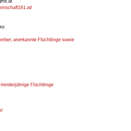
gmx.at
inschaft161.at/
ks:
erber, anerkannte Flüchtlinge sowie
 minderjährige Flüchtlinge
r!