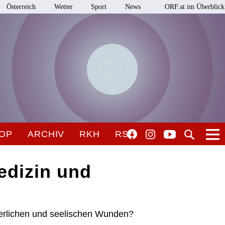
Österreich
Wetter
Sport
News
ORF.at im Überblick
OP
ARCHIV
RKH
RSO
edizin und
örperlichen und seelischen Wunden?