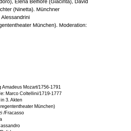
oro), Elena Belfiore (Giacinta), David
chter (Ninetta). Münchner
 Alessandrini
gententheater München). Moderation:
g Amadeus Mozart/1756-1791
lle: Marco Coltellini/1719-1777
in 3. Akten
zregententheater München)
zi /Fracasso
na
/Cassandro