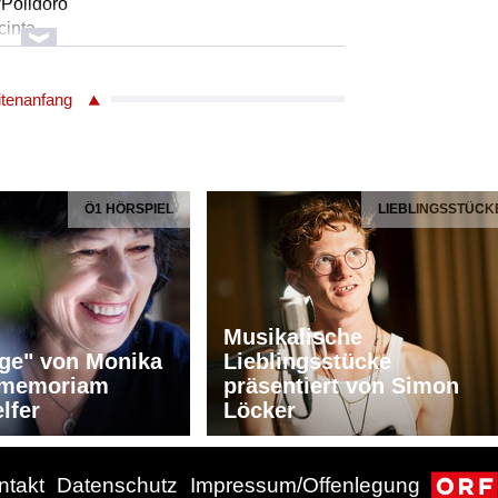
/Polidoro
cinta
imone
 /Ninetta
itenanfang
hester
Ö1 HÖRSPIEL
LIEBLINGSSTÜCK
elle: Wolfgang Amadeus Mozart
 29. 9. 1777 und 30. 9. 1777
he
k SM 1
Musikalische
ge" von Monika
Lieblingsstücke
g Amadeus Mozart
n memoriam
präsentiert von Simon
te KV 308
lfer
Löcker
n
avier
ntakt
Datenschutz
Impressum/Offenlegung
k SM 1