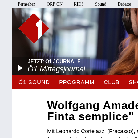
Fernsehen
ORF ON
KIDS
Sound
Debatte
JETZT: Ö1 JOURNALE
Ö1 Mittagsjournal
Ö1 SOUND
PROGRAMM
CLUB
SH
Wolfgang Amade
Finta semplice"
Mit Leonardo Cortelazzi (Fracasso),