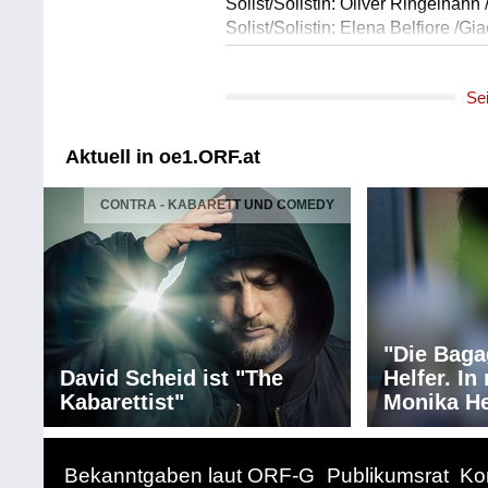
Solist/Solistin: Oliver Ringelhahn 
Solist/Solistin: Elena Belfiore /Gia
Solist/Solistin: David Steffens /S
Solist/Solistin: Anna Lucia Richter
Se
Orchester: Münchner Rundfunkorc
Leitung: Rinaldo Alessandrini
Länge: 117:08 min
Aktuell in oe1.ORF.at
Label: EURO/2014-2015/O/029
CONTRA - KABARETT UND COMEDY
Textdichter/Textdichterin, Textqu
Titel: Brief an den Vater, München
Solist/Solistin: Max Müller /Sprac
Länge: 02:44 min
Label: Solo Musica Worte & Musi
"Die Baga
Komponist/Komponistin: Wolfgan
David Scheid ist "The
Helfer. I
Titel: Dans un bois soitaire, Ariet
Kabarettist"
Monika He
Solist/Solistin: Max Müller /Barito
Solist/Solistin: Volker Nemmer /Kl
Länge: 02:56 min
Bekanntgaben laut ORF-G
Publikumsrat
Ko
Label: Solo Musica Worte & Musi