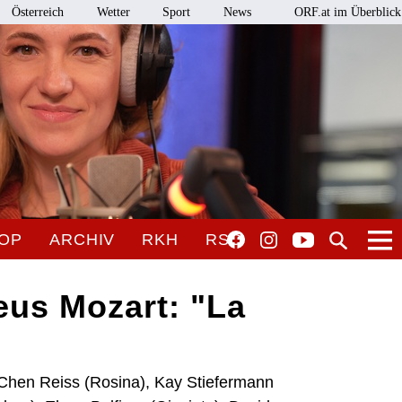
Österreich
Wetter
Sport
News
ORF.at im Überblick
OP
ARCHIV
RKH
RSO
us Mozart: "La
 Chen Reiss (Rosina), Kay Stiefermann