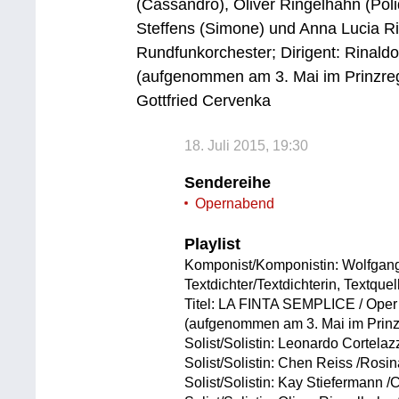
(Cassandro), Oliver Ringelhahn (Polid
Steffens (Simone) und Anna Lucia Ri
Rundfunkorchester; Dirigent: Rinaldo
(aufgenommen am 3. Mai im Prinzre
Gottfried Cervenka
18. Juli 2015, 19:30
Sendereihe
Opernabend
Playlist
Komponist/Komponistin: Wolfgan
Textdichter/Textdichterin, Textque
Titel: LA FINTA SEMPLICE / Oper 
(aufgenommen am 3. Mai im Prin
Solist/Solistin: Leonardo Cortelaz
Solist/Solistin: Chen Reiss /Rosi
Solist/Solistin: Kay Stiefermann 