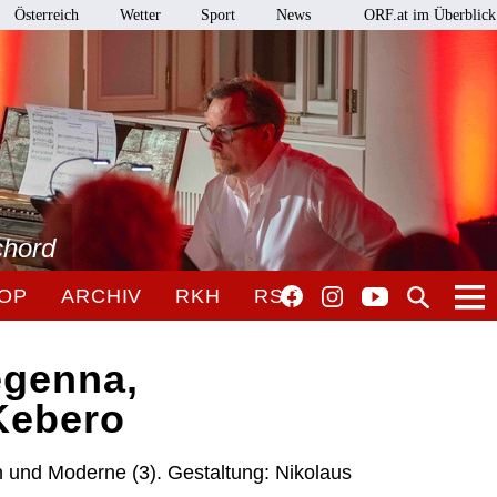
Österreich
Wetter
Sport
News
ORF.at im Überblick
chord
OP
ARCHIV
RKH
RSO
egenna,
Kebero
n und Moderne (3). Gestaltung: Nikolaus