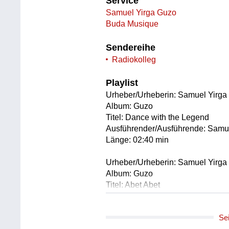
Service
Samuel Yirga Guzo
Buda Musique
Sendereihe
Radiokolleg
Playlist
Urheber/Urheberin: Samuel Yirga
Album: Guzo
Titel: Dance with the Legend
Ausführender/Ausführende: Samue
Länge: 02:40 min
Urheber/Urheberin: Samuel Yirga
Album: Guzo
Titel: Abet Abet
Ausführender/Ausführende: Samue
Länge: 03:45 min
Se