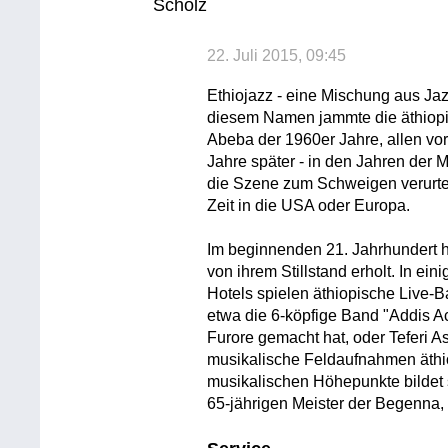
Scholz
22. Juli 2015, 09:45
Ethiojazz - eine Mischung aus Ja
diesem Namen jammte die äthiopi
Abeba der 1960er Jahre, allen vo
Jahre später - in den Jahren der M
die Szene zum Schweigen verurteil
Zeit in die USA oder Europa.
Im beginnenden 21. Jahrhundert h
von ihrem Stillstand erholt. In ei
Hotels spielen äthiopische Live-
etwa die 6-köpfige Band "Addis Aco
Furore gemacht hat, oder Teferi As
musikalische Feldaufnahmen äthi
musikalischen Höhepunkte bildet 
65-jährigen Meister der Begenna, d