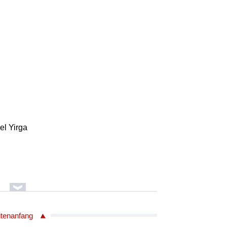
l Yirga
l Yirga
itenanfang