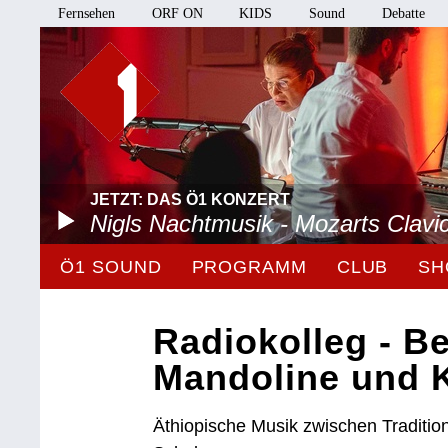
Fernsehen
ORF ON
KIDS
Sound
Debatte
JETZT: DAS Ö1 KONZERT
Nigls Nachtmusik - Mozarts Clavi
Ö1 SOUND
PROGRAMM
CLUB
SH
Radiokolleg - B
Mandoline und 
Äthiopische Musik zwischen Traditio