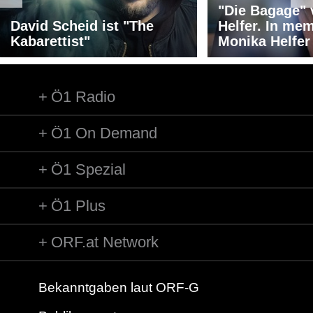
"Die Bagage"
David Scheid ist "The
Helfer. In me
Kabarettist"
Monika Helfer
Ö1 Radio
Ö1 On Demand
Ö1 Spezial
Ö1 Plus
ORF.at Network
Bekanntgaben laut ORF-G