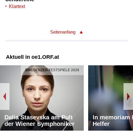
Klartext
Seitenanfang
Aktuell in oe1.ORF.at
BREGENZER FESTSPIELE 2026
Dalia Stasevska am Pult
In memoriam 
der Wiener Symphoniker
Helfer