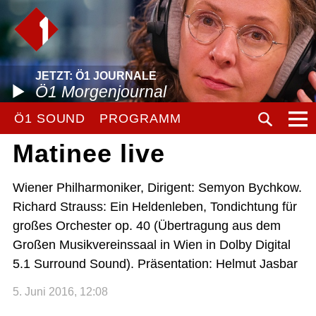
JETZT: Ö1 JOURNALE
Ö1 Morgenjournal
Ö1 SOUND
PROGRAMM
Matinee live
Wiener Philharmoniker, Dirigent: Semyon Bychkow.
Richard Strauss: Ein Heldenleben, Tondichtung für
großes Orchester op. 40 (Übertragung aus dem
Großen Musikvereinssaal in Wien in Dolby Digital
5.1 Surround Sound). Präsentation: Helmut Jasbar
5. Juni 2016, 12:08