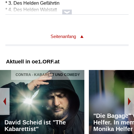
* 3. Des Helden Gefährtin
* 4. Des Helden Walstatt
* 5. Des Helden Friedenswerke
* 6. Des Helden Weltflucht und Vollendung
Orchester: Wiener Philharmoniker
Leitung: Semyon Bychkov
Seitenanfang
Länge: 47:00 min
Aktuell in oe1.ORF.at
CONTRA - KABARETT UND COMEDY
"Die Bagage"
David Scheid ist "The
Helfer. In me
Kabarettist"
Monika Helfer