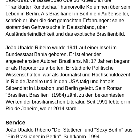
1990/1991 verfasste João Ubaldo Ribeiro für die
"Frankfurter Rundschau" humorvolle Kolumnen über sein
Leben in Berlin. Als Brasilianer in Berlin ein Außenseiter,
schrieb er über die dort gemachten Erfahrungen: seine
stotternden Gehversuche in Deutschland, über
Ausländerfeindlichkeit und das exotische Brasilienbild.
João Ubaldo Ribeiro wurde 1941 auf einer Insel im
Bundesstaat Bahía geboren. Er ist einer der
angesehensten Autoren Brasiliens. Mit 17 Jahren begann
er als Reporter zu arbeiten. Er studierte Politische
Wissenschaften, war als Journalist und Hochschuldozent
in Rio de Janeiro und in den USA tätig und hat als
Stipendiat in Lissabon und Berlin gelebt. Sein Roman
"Brasilien, Brasilien" (1984) zählt zu den bekanntesten
Werken der brasilianischen Literatur. Seit 1991 lebte er in
Rio de Janeiro, wo er 2014 starb.
Service
João Ubaldo Ribeiro "Der Stotterer" und "Sexy Berlin" aus
"Ein Brasilianer in Berlin", Suhrkamp, 1994