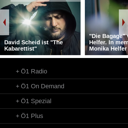
"Die Bagage"
David Scheid ist "The
Helfer. In me
Kabarettist"
Monika Helfer
Ö1 Radio
Ö1 On Demand
Ö1 Spezial
Ö1 Plus