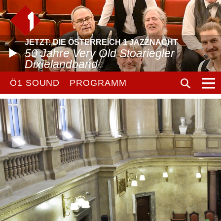
JETZT: DIE ÖSTERREICH 1 JAZZNACHT
50 Jahre Very Old Stoariegler
Dixielandband
Ö1 SOUND
PROGRAMM