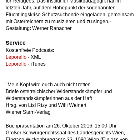
for Refugees. Das Institut für Musikpädagogik hat im
letzten Jahr, auf dem Höhepunkt der sogenannten
Flüchtlingskrise Schutzsuchende eingeladen, gemeinsam
mit Österreichern zu musizieren und zu singen.-
Gestaltung: Werner Ranacher
Service
Kostenfreie Podcasts:
Leporello
- XML
Leporello
- iTunes
"Mein Kopf wird euch auch nicht retten"
Briefe österreichischer Widerstandskämpfer und
Widerstandskämpferinnen aus der Haft
Hrsg. von Lisl Rizy und Willi Weinert
Wiener Stern-Verlag
Buchpräsentation am 26. Oktober 2016, 15.00 Uhr
Großer Schwurgerichtssaal des Landesgerichts Wien,
Eingang Wickenburggasse 22, 1090 Wien (Einlass von