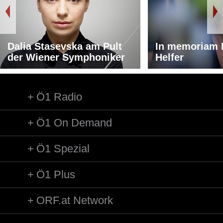
Dalia Stasevska am Pult
In memoriam 
der Wiener Symphoniker
Helfer
Ö1 Radio
Ö1 On Demand
Ö1 Spezial
Ö1 Plus
ORF.at Network