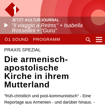
JETZT: KULTURJOURNAL
"Il viaggio a Reims" + Isabella
Rossellini + "Guru"
Ö1 SOUND
PROGRAMM
PRAXIS SPEZIAL
Die armenisch-
apostolische
Kirche in ihrem
Mutterland
"früh-christlich und post-kommunistisch" - Eine
Reportage aus Armenien - und darüber hinaus. -