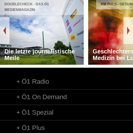
DOUBLECHECK - DAS Ö1
AM PULS - GESUN
MEDIENMAGAZIN
Die letzte journalistische
Geschlechters
Meile
Medizin bei L
Ö1 Radio
Ö1 On Demand
Ö1 Spezial
Ö1 Plus