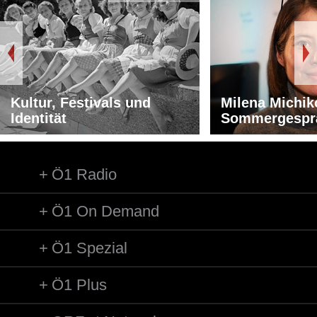
Urheber/Urheberin: Natasa Konopitzky
Titel: Moderation
Länge: 47:19 min
Kultur, Festivals und
Milena Michik
Identität
Sommergespr
Ö1 Radio
Ö1 On Demand
Ö1 Spezial
Ö1 Plus