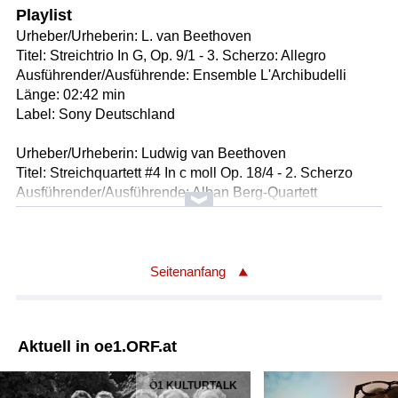
Playlist
Urheber/Urheberin: L. van Beethoven
Titel: Streichtrio In G, Op. 9/1 - 3. Scherzo: Allegro
Ausführender/Ausführende: Ensemble L'Archibudelli
Länge: 02:42 min
Label: Sony Deutschland
Urheber/Urheberin: Ludwig van Beethoven
Titel: Streichquartett #4 In c moll Op. 18/4 - 2. Scherzo
Ausführender/Ausführende: Alban Berg-Quartett
Länge: 07:00 min
Label: DG
Urheber/Urheberin: Robert Schumann
Seitenanfang
Titel: Klavier-Quartett In Es Dur Op. 47 - 2. Scherzo: Molto
Vivace; Trio I; [Tempo I]; Trio II; [Tempo I]
Ausführender/Ausführende: Florestan Trio & Thomas
Aktuell in oe1.ORF.at
Riebl
Länge: 03:40 min
Ö1 KULTURTALK
Label: Harmonia Mundi