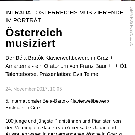
ORF/JOSEPH SCHIMMER
INTRADA - ÖSTERREICHS MUSIZIERENDE
IM PORTRÄT
Österreich
musiziert
Der Béla Bartók Klavierwettbewerb in Graz +++
Amartema - ein Oratorium von Franz Baur +++ Ö1
Talentebörse. Präsentation: Eva Teimel
24. November 2017, 10:05
5. Internationaler Béla-Bartók-Klavierwettbewerb
Erstmals in Graz
100 junge und jüngste Pianistinnen und Pianisten von
den Vereinigten Staaten von Amerika bis Japan und
Australien waren in der vergangenen Woche in Graz zu