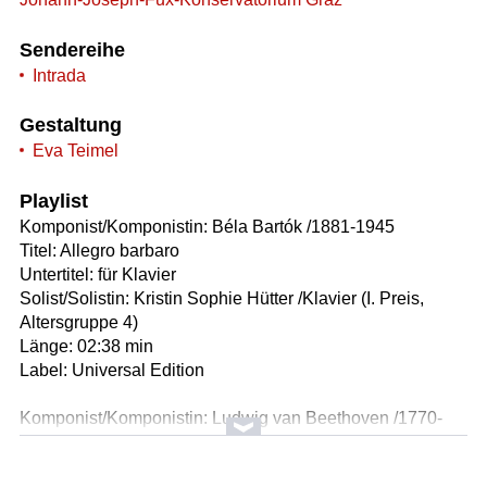
Sendereihe
Intrada
Gestaltung
Eva Teimel
Playlist
Komponist/Komponistin: Béla Bartók /1881-1945
Titel: Allegro barbaro
Untertitel: für Klavier
Solist/Solistin: Kristin Sophie Hütter /Klavier (I. Preis,
Altersgruppe 4)
Länge: 02:38 min
Label: Universal Edition
Komponist/Komponistin: Ludwig van Beethoven /1770-
1827
Titel: Variationen über den russischen Tanz aus dem