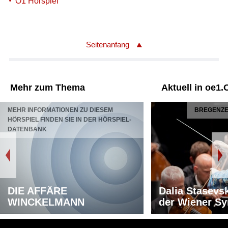
Ö1 Hörspiel
Seitenanfang
Mehr zum Thema
Aktuell in oe1.
MEHR INFORMATIONEN ZU DIESEM
BREGENZER
HÖRSPIEL FINDEN SIE IN DER HÖRSPIEL-
DATENBANK
DIE AFFÄRE
Dalia Stasevs
WINCKELMANN
der Wiener S