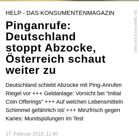
R
F
/
U
R
S
U
L
A
H
U
M
M
E
L
-
B
R
G
E
O
R
HELP - DAS KONSUMENTENMAGAZIN
E
Pinganrufe:
Deutschland
stoppt Abzocke,
Österreich schaut
weiter zu
Deutschland schiebt Abzocke mit Ping-Anrufen
Riegel vor +++ Geldanlage: Vorsicht bei "Initial
Coin Offerings" +++ Auf welchen Lebensmitteln
Schimmel gefährlich ist/ +++ Minzfrisch gegen
Karies: Mundspülungen im Test
17. Februar 2018, 11:40