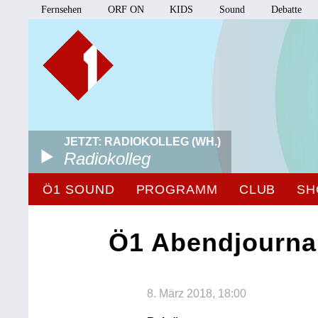
Fernsehen
ORF ON
KIDS
Sound
Debatte
JETZT: RADIOKOLLEG (WH.)
Radiokolleg
Ö1 SOUND
PROGRAMM
CLUB
SH
Ö1 Abendjourna
8. März 2018, 18:00