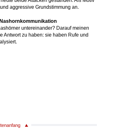
 heute beide Attacken gestanden. Als Motiv
te und aggressive Grundstimmung an.
n Nashornkommunikation
Nashörner untereinander? Darauf meinen
e Antwort zu haben: sie haben Rufe und
lysiert.
itenanfang