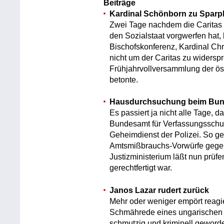
Beiträge
Kardinal Schönborn zu Sparp
Zwei Tage nachdem die Caritas
den Sozialstaat vorgwerfen hat
Bischofskonferenz, Kardinal Ch
nicht um der Caritas zu widers
Frühjahrvollversammlung der ös
betonte.
Hausdurchsuchung beim Bund
Es passiert ja nicht alle Tage,
Bundesamt für Verfassungsschut
Geheimdienst der Polizei. So 
Amtsmißbrauchs-Vorwürfe gegen
Justizministerium läßt nun prü
gerechtfertigt war.
Janos Lazar rudert zurück
Mehr oder weniger empört reagier
Schmährede eines ungarischen 
schmutzig und kriminell geword