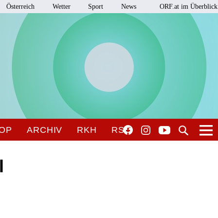
Österreich
Wetter
Sport
News
ORF.at im Überblick
OP
ARCHIV
RKH
RSO
l