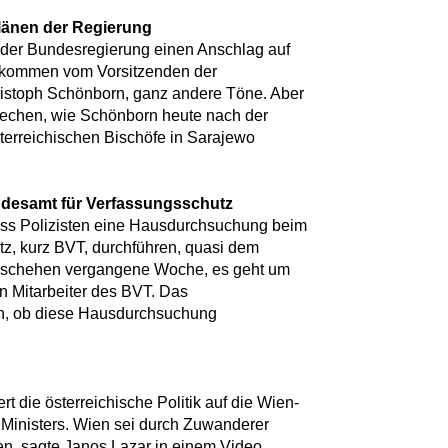
länen der Regierung
 der Bundesregierung einen Anschlag auf
, kommen vom Vorsitzenden der
ristoph Schönborn, ganz andere Töne. Aber
prechen, wie Schönborn heute nach der
terreichischen Bischöfe in Sarajewo
esamt für Verfassungsschutz
 dass Polizisten eine Hausdurchsuchung beim
z, kurz BVT, durchführen, quasi dem
geschehen vergangene Woche, es geht um
 Mitarbeiter des BVT. Das
fen, ob diese Hausdurchsuchung
t die österreichische Politik auf die Wien-
Ministers. Wien sei durch Zuwanderer
en, sagte Janos Lazar in einem Video,