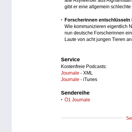
alte Asylwerber aus Afghanistan
gibt er eine allgemein schlech
Forscherinnen entschlüssel
Wie kommunizieren eigentlich 
nun deutsche Forscherinnen ein
Laute von acht jungen Tieren ana
Service
Kostenfreie Podcasts:
Journale
- XML
Journale
- iTunes
Sendereihe
Ö1 Journale
Se