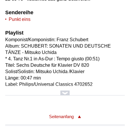
Sendereihe
Punkt eins
Playlist
Komponist/Komponistin: Franz Schubert
Album: SCHUBERT: SONATEN UND DEUTSCHE
TÄNZE - Mitsuko Uchida
* 4. Tanz Nr.1 in As-Dur : Tempo giusto (00:51)
Titel: Sechs Deutsche für Klavier DV 820
Solist/Solistin: Mitsuko Uchida /Klavier
Länge: 00:47 min
Label: Philips/Universal Classics 4702652
Komponist/Komponistin: Franz Schubert
Album: SCHUBERT: SONATEN UND DEUTSCHE
TÄNZE - Mitsuko Uchida
* 5. Tanz Nr.2 in As-Dur (00:01:34)
Seitenanfang
Titel: Sechs Deutsche für Klavier DV 820
Solist/Solistin: Mitsuko Uchida /Klavier