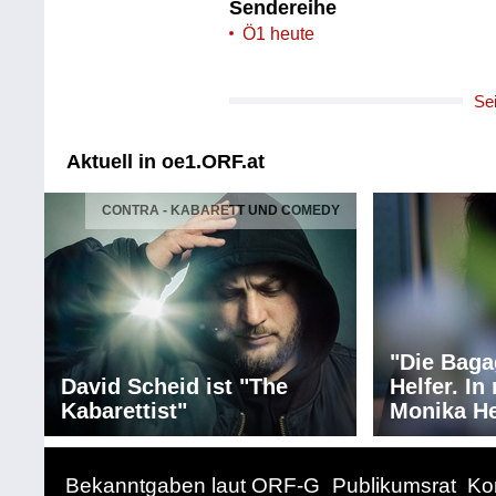
Sendereihe
Ö1 heute
Se
Aktuell in oe1.ORF.at
CONTRA - KABARETT UND COMEDY
"Die Baga
David Scheid ist "The
Helfer. I
Kabarettist"
Monika He
Bekanntgaben laut ORF-G
Publikumsrat
Ko