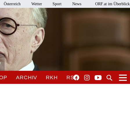
Österreich
Wetter
Sport
News
ORF.at im Überblick
l
OP
ARCHIV
RKH
RSO