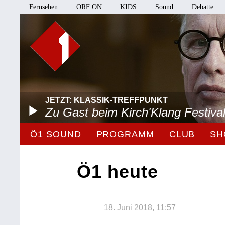
Fernsehen
ORF ON
KIDS
Sound
Debatte
JETZT: KLASSIK-TREFFPUNKT
Zu Gast beim Kirch'Klang Festiva
Ö1 SOUND
PROGRAMM
CLUB
SH
Ö1 heute
18. Juni 2018, 11:57