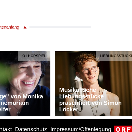
itenanfang
Ö1 HÖRSPIEL
LIEBLINGSSTÜCK
Musikalische
ge" von Monika
Lieblingsstücke
n memoriam
präsentiert von Simon
lfer
Löcker
ntakt
Datenschutz
Impressum/Offenlegung