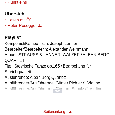
Punkt eins
Übersicht
Lesen mit Ö1
Peter-Rosegger-Jahr
Playlist
Komponist/Komponistin: Joseph Lanner
Bearbeiter/Bearbeiterin: Alexander Weinmann
Album: STRAUSS & LANNER: WALZER / ALBAN BERG
QUARTETT
Titel: Steyrische Tänze op.165 / Bearbeitung für
Streichquartett
Ausführende: Alban Berg Quartett
Ausführender/Ausführende: Günter Pichler /1.Violine
Ausführender/Ausführende: Gerhard Schulz /2.Violine
Ausführender/Ausführende: Thomas Kakuska /Viola
Ausführender/Ausführende: Valentin Erben /Violoncello
Länge: 04:07 min
Label: EMI Classics CDC 7548812
Seitenanfang