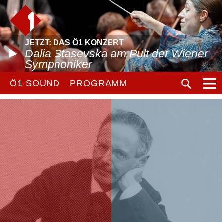
JETZT: DAS Ö1 KONZERT
Dalia Stasevska am Pult der Wiener
Symphoniker
Ö1 SOUND
PROGRAMM