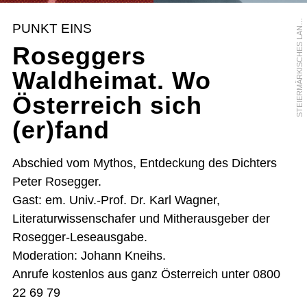
T
E
I
E
R
M
Ä
R
K
I
S
C
H
E
S
L
A
D
E
S
A
R
C
H
I
V
/
O
R
S
F
PUNKT EINS
N
Roseggers
Waldheimat. Wo
Österreich sich
(er)fand
Abschied vom Mythos, Entdeckung des Dichters
Peter Rosegger.
Gast: em. Univ.-Prof. Dr. Karl Wagner,
Literaturwissenschafer und Mitherausgeber der
Rosegger-Leseausgabe.
Moderation: Johann Kneihs.
Anrufe kostenlos aus ganz Österreich unter 0800
22 69 79