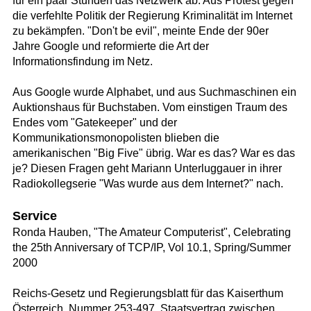
für ein paar Stunden das Netzwerk ab. Aus Protest gegen
die verfehlte Politik der Regierung Kriminalität im Internet
zu bekämpfen. "Don't be evil", meinte Ende der 90er
Jahre Google und reformierte die Art der
Informationsfindung im Netz.
Aus Google wurde Alphabet, und aus Suchmaschinen ein
Auktionshaus für Buchstaben. Vom einstigen Traum des
Endes vom "Gatekeeper" und der
Kommunikationsmonopolisten blieben die
amerikanischen "Big Five" übrig. War es das? War es das
je? Diesen Fragen geht Mariann Unterluggauer in ihrer
Radiokollegserie "Was wurde aus dem Internet?" nach.
Service
Ronda Hauben, "The Amateur Computerist", Celebrating
the 25th Anniversary of TCP/IP, Vol 10.1, Spring/Summer
2000
Reichs-Gesetz und Regierungsblatt für das Kaiserthum
Österreich, Nummer 253-497, Staatsvertrag zwischen