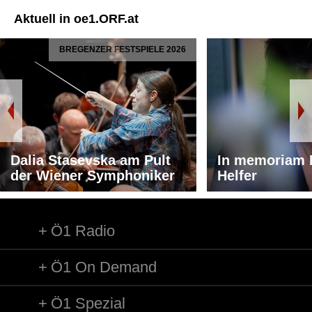
Aktuell in oe1.ORF.at
BREGENZER FESTSPIELE 2026
Dalia Stasevska am Pult
In memoriam 
der Wiener Symphoniker
Helfer
Ö1 Radio
Ö1 On Demand
Ö1 Spezial