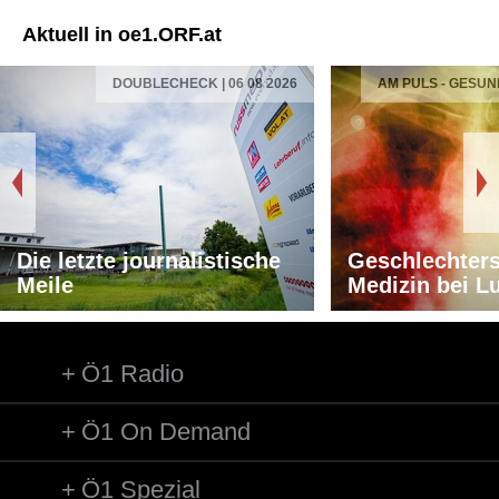
Aktuell in oe1.ORF.at
DOUBLECHECK | 06 08 2026
AM PULS - GESUN
Die letzte journalistische
Geschlechters
Meile
Medizin bei L
Ö1 Radio
Ö1 On Demand
Ö1 Spezial