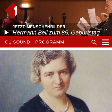
JETZT: MENSCHENBILDER
Hermann Beil zum 85. Geburtstag
Ö1 SOUND
PROGRAMM