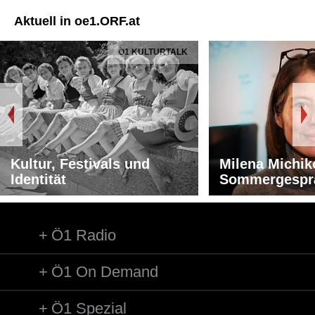
Aktuell in oe1.ORF.at
Ö1 KULTURTALK
Kultur, Festivals und
Milena Michik
Identität
Sommergespr
Ö1 Radio
Ö1 On Demand
Ö1 Spezial