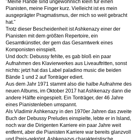
"Meine Hände sind ungewöhnlich klein für einen
Pianisten, meine Finger kurz. Vielleicht ist es mein
ausgeprägter Pragmatismus, der mich so weit gebracht
hat."
Trotz dieser Bescheidenheit ist Ashkenazy einer der
Pianisten mit dem größten Repertoire, ein
Gesamtkünstler, der gern das Gesamtwerk eines
Komponisten einspielt.
Und doch: Debussy fehlte, es gab bloß ein paar
Aufnahmen des Klavierwerkes aus Liveauftritten, sonst
nichts: jetzt hat das Label paladino music die beiden
Bände 1 und 2 auf Tonträger ediert.
Aus dem Jahr 1971 stammt also die halbe Aufnahme des
neuen Albums, im Oktober 2017 hat Ashkenazy dann die
andere Hälfte eingespielt. Ein Tonträger, der 46 Jahre
eines Pianistenleben umspannt.
Als Vladimir Ashkenazy in den 1970er Jahren das zweite
Buch der Debussy Preludes einspielte, lebte er in Island,
noch war die Dirigenten Karriere ein paar Jahre weit
entfernt, aber die Pianisten Karriere war bereits glanzvoll
und Preis-gekrönt. Ashkenazys charakteristische