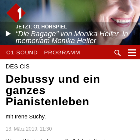
JETZT: Ö1 HÖRSPIEL
"Die Bagage" von Monika Helfer. In
memoriam Monika Helfer
Ö1 SOUND
PROGRAMM
DES CIS
Debussy und ein
ganzes
Pianistenleben
mit Irene Suchy.
13. März 2019, 11:30