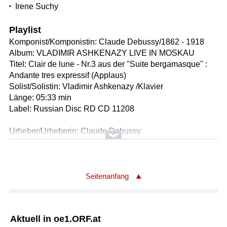
Irene Suchy
Playlist
Komponist/Komponistin: Claude Debussy/1862 - 1918
Album: VLADIMIR ASHKENAZY LIVE IN MOSKAU
Titel: Clair de lune - Nr.3 aus der "Suite bergamasque" :
Andante tres expressif (Applaus)
Solist/Solistin: Vladimir Ashkenazy /Klavier
Länge: 05:33 min
Label: Russian Disc RD CD 11208
Urheber/Urheberin: Claude Debussy
* La danse de Puck: Capricieux et léger (The Dance of
Puck)
Titel: Préludes, Book 1 (1910)
Ausführender/Ausführende: Vladimir Ashkenazy
Seitenanfang
Länge: 02:25 min
Label: paladino pmr 0100
Aktuell in oe1.ORF.at
Urheber/Urheberin: Claude Debussy