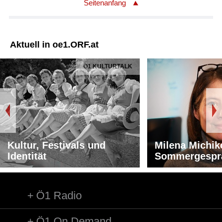
Seitenanfang
Aktuell in oe1.ORF.at
Ö1 KULTURTALK
Kultur, Festivals und
Milena Michik
Identität
Sommergespr
Ö1 Radio
Ö1 On Demand