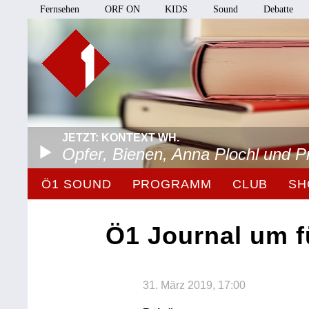
Fernsehen
ORF ON
KIDS
Sound
Debatte
JETZT: KONTEXT WH.
Opfer, Bienen, Anna Plochl und 
Ö1 SOUND
PROGRAMM
CLUB
SH
Ö1 Journal um f
31. März 2019, 17:00