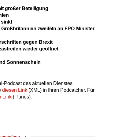
it großer Beteiligung
hlen
 sinkt
 Großbritannien zweifeln an FPÖ-Minister
erschriften gegen Brexit
astreifen wieder geöffnet
end Sonnenschein
l-Podcast des aktuellen Dienstes
e
diesen Link
(XML) in Ihren Podcatcher. Für
n Link
(iTunes).
itenanfang