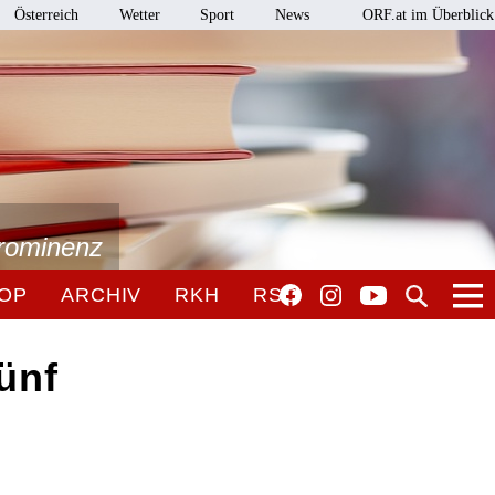
Österreich
Wetter
Sport
News
ORF.at im Überblick
Prominenz
OP
ARCHIV
RKH
RSO
ünf