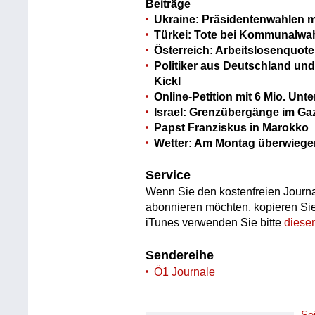
Beiträge
Ukraine: Präsidentenwahlen m
Türkei: Tote bei Kommunalwa
Österreich: Arbeitslosenquote
Politiker aus Deutschland und
Kickl
Online-Petition mit 6 Mio. Unt
Israel: Grenzübergänge im Gaz
Papst Franziskus in Marokko
Wetter: Am Montag überwieg
Service
Wenn Sie den kostenfreien Journa
abonnieren möchten, kopieren Si
iTunes verwenden Sie bitte
diese
Sendereihe
Ö1 Journale
Se