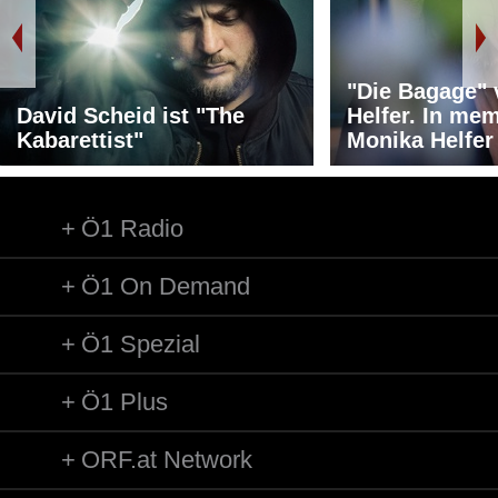
"Die Bagage"
David Scheid ist "The
Helfer. In me
Kabarettist"
Monika Helfer
Ö1 Radio
Ö1 On Demand
Ö1 Spezial
Ö1 Plus
ORF.at Network