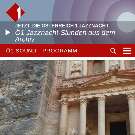
JETZT: DIE ÖSTERREICH 1 JAZZNACHT
Ö1 Jazznacht-Stunden aus dem
Archiv
Ö1 SOUND
PROGRAMM