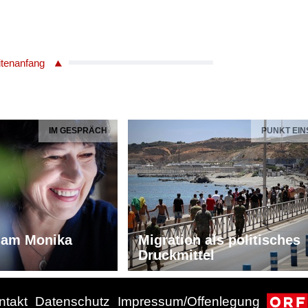
itenanfang
IM GESPRÄCH
PUNKT EIN
iam Monika
Migration als politisches
Druckmittel
ntakt
Datenschutz
Impressum/Offenlegung