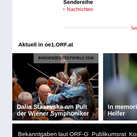
Sendereihe
Nachrichten
Se
Aktuell in oe1.ORF.at
BREGENZER FESTSPIELE 2026
Dalia Stasevska am Pult
In memor
der Wiener Symphoniker
Helfer
Bekanntgaben laut ORF-G
Publikumsrat
Ko