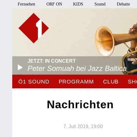
Fernsehen
ORF ON
KIDS
Sound
Debatte
JETZT: IN CONCERT
Peter Somuah bei Jazz Baltica
Ö1 SOUND
PROGRAMM
CLUB
SH
Nachrichten
7. Juli 2019, 19:00