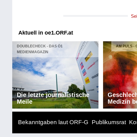
Se
Aktuell in oe1.ORF.at
DOUBLECHECK - DAS Ö1
AM PULS -
MEDIENMAGAZIN
Die letzte journalistische
Geschlech
Meile
Medizin b
Bekanntgaben laut ORF-G
Publikumsrat
Ko