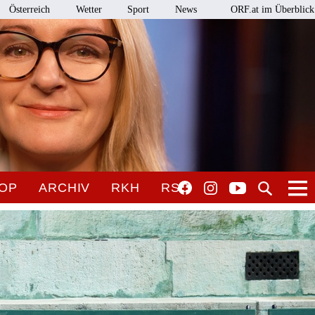
Österreich
Wetter
Sport
News
ORF.at im Überblick
OP
ARCHIV
RKH
RSO