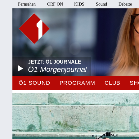
Fernsehen
ORF ON
KIDS
Sound
Debatte
JETZT: Ö1 JOURNALE
Ö1 Morgenjournal
Ö1 SOUND
PROGRAMM
CLUB
SH