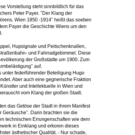
e Vorstellung steht sinnbildlich für das
chers Peter Payer. "Der Klang der
Hörens. Wien 1850 -1914" heißt das soeben
 dem Payer die Geschichte Wiens um den
l.
ppel, Hupsignale und Peitschenknallen,
 Straßenbahn- und Fahrradgebimmel. Diese
 Bevölkerung der Großstädte um 1900. Zum
ärmbelästigung" auf.
unter federführender Beteiligung Hugo
ndet. Aber auch eine gegnerische Fraktion
 Künstler und Intellektuelle in Wien und
berauscht vom Klang der großen Stadt.
isten das Getöse der Stadt in ihrem Manifest
der Geräusche". Darin brachten sie die
en technischen Errungenschaften wie dem
werk in Einklang und erkoren dieses
ter ästhetischer Qualität. - Nur schade,