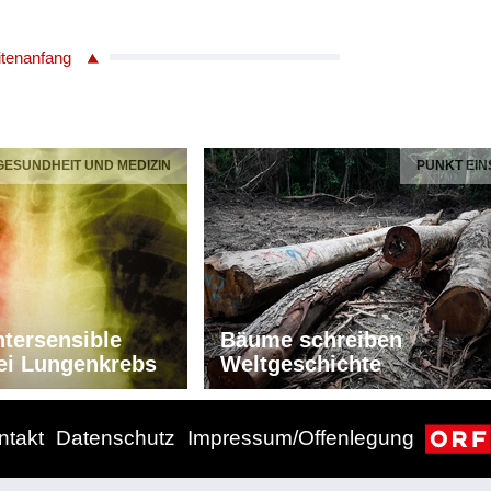
itenanfang
 GESUNDHEIT UND MEDIZIN
PUNKT EIN
tersensible
Bäume schreiben
ei Lungenkrebs
Weltgeschichte
ntakt
Datenschutz
Impressum/Offenlegung