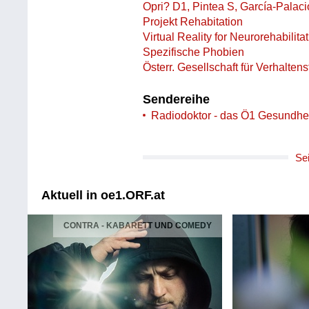
Opri? D1, Pintea S, García-Palaci
Projekt Rehabitation
Virtual Reality for Neurorehabilit
Spezifische Phobien
Österr. Gesellschaft für Verhalten
Sendereihe
Radiodoktor - das Ö1 Gesundhe
Se
Aktuell in oe1.ORF.at
CONTRA - KABARETT UND COMEDY