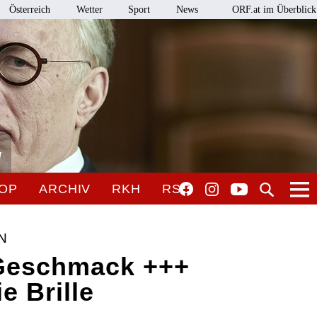
Österreich
Wetter
Sport
News
ORF.at im Überblick
l
OP
ARCHIV
RKH
RSO
N
 Geschmack +++
e Brille