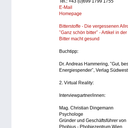
Tel.: +43 (0)699 1799 1755
E-Mail
Homepage
Bitterstoffe - Die vergessenen All
"Ganz schön bitter" - Artikel in d
Bitter macht gesund
Buchtipp:
Dr. Andreas Hammering, "Gut, besse
Energiespender", Verlag Südwest
2. Virtual Reality:
Interviewpartner/innen:
Mag. Christian Dingemann
Psychologe
Gründer und Geschäftsführer von
Phobius - Phobiezentrum Wien