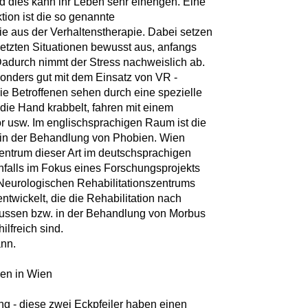
nd dies kann ihr Leben sehr einengen. Eine
ion ist die so genannte
gie aus der Verhaltenstherapie. Dabei setzen
setzten Situationen bewusst aus, anfangs
Dadurch nimmt der Stress nachweislich ab.
sonders gut mit dem Einsatz von VR -
 Die Betroffenen sehen durch eine spezielle
 die Hand krabbelt, fahren mit einem
r usw. Im englischsprachigen Raum ist die
rd in der Behandlung von Phobien. Wien
entrum dieser Art im deutschsprachigen
enfalls im Fokus eines Forschungsprojekts
eurologischen Rehabilitationszentrums
twickelt, die die Rehabilitation nach
flussen bzw. in der Behandlung von Morbus
ilfreich sind.
ann.
hen in Wien
 - diese zwei Eckpfeiler haben einen