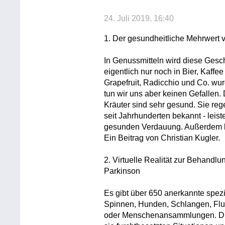
24. Juli 2019, 16:40
1. Der gesundheitliche Mehrwert v
In Genussmitteln wird diese Gesc
eigentlich nur noch in Bier, Kaffe
Grapefruit, Radicchio und Co. wur
tun wir uns aber keinen Gefallen.
Kräuter sind sehr gesund. Sie re
seit Jahrhunderten bekannt - leist
gesunden Verdauung. Außerdem k
Ein Beitrag von Christian Kugler.
2. Virtuelle Realität zur Behand
Parkinson
Es gibt über 650 anerkannte spezi
Spinnen, Hunden, Schlangen, Fl
oder Menschenansammlungen. Die 