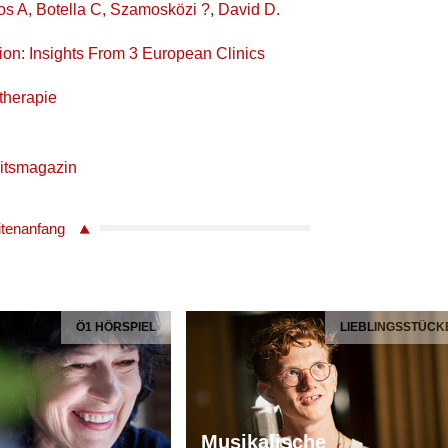
os A, Botella C, Szamosközi ?, David D.
ation: Insights From 3 European Clinics
stherapie
itsmagazin
itenanfang
Ö1 HÖRSPIEL
LIEBLINGSSTÜCK
Musikalische