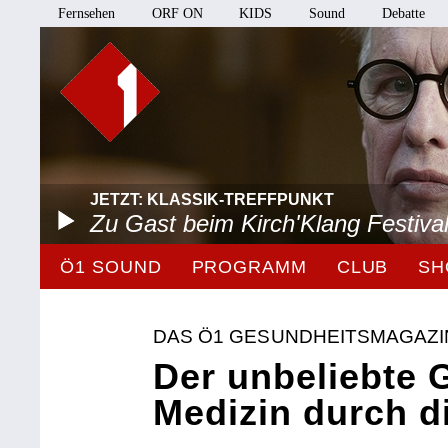
Fernsehen
ORF ON
KIDS
Sound
Debatte
JETZT: KLASSIK-TREFFPUNKT
Zu Gast beim Kirch'Klang Festiva
Ö1 SOUND
PROGRAMM
CLUB
SH
DAS Ö1 GESUNDHEITSMAGAZI
Der unbeliebte
Medizin durch di