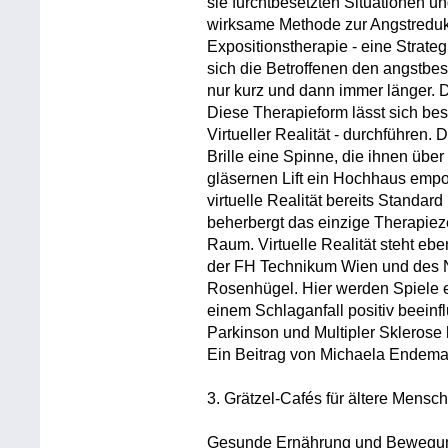
sie furchtbesetzten Situationen u
wirksame Methode zur Angstredukt
Expositionstherapie - eine Strate
sich die Betroffenen den angstbe
nur kurz und dann immer länger. 
Diese Therapieform lässt sich be
Virtueller Realität - durchführen.
Brille eine Spinne, die ihnen über
gläsernen Lift ein Hochhaus empo
virtuelle Realität bereits Standa
beherbergt das einzige Therapiez
Raum. Virtuelle Realität steht eb
der FH Technikum Wien und des N
Rosenhügel. Hier werden Spiele en
einem Schlaganfall positiv beein
Parkinson und Multipler Sklerose h
Ein Beitrag von Michaela Endem
3. Grätzel-Cafés für ältere Mensc
Gesunde Ernährung und Bewegung