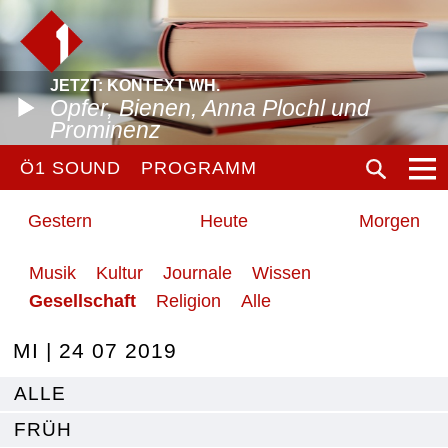
JETZT: KONTEXT WH.
Opfer, Bienen, Anna Plochl und
Prominenz
Ö1 SOUND
PROGRAMM
Gestern
Heute
Morgen
Musik
Kultur
Journale
Wissen
Gesellschaft
Religion
Alle
MI | 24 07 2019
ALLE
FRÜH